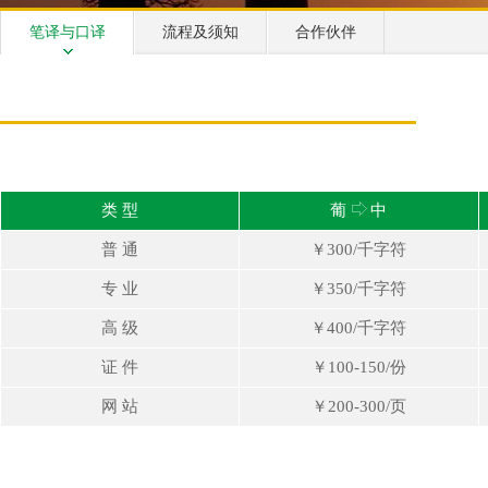
笔译与口译
流程及须知
合作伙伴
类 型
葡
中
普 通
￥300/千字符
专 业
￥350/千字符
高 级
￥400/千字符
证 件
￥100-150/份
网 站
￥200-300/页